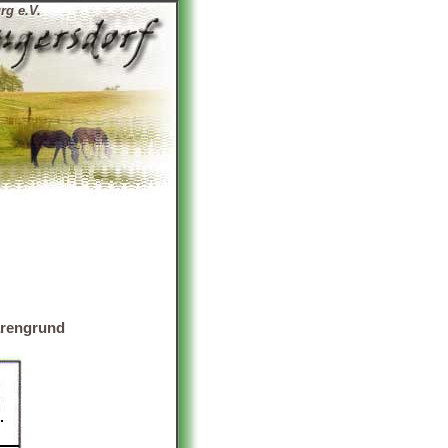
rg e.V.
ärengrund